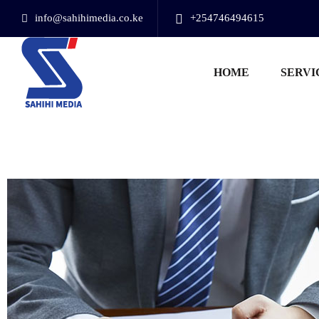
info@sahihimedia.co.ke
+254746494615
HOME
SERVI