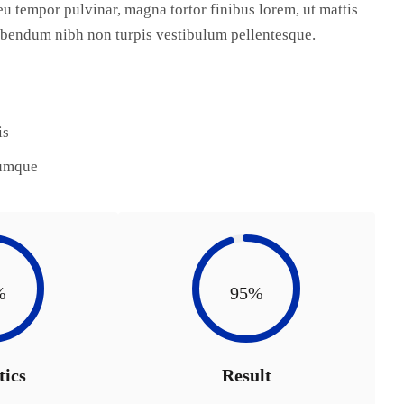
eu tempor pulvinar, magna tortor finibus lorem, ut mattis
bibendum nibh non turpis vestibulum pellentesque.
is
cumque
%
95%
tics
Result