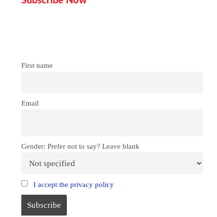
Subscribe Now
Don’t miss our future updates!
Get Subscribed Today!
First name
Email
Gender: Prefer not to say? Leave blank
I accept the privacy policy